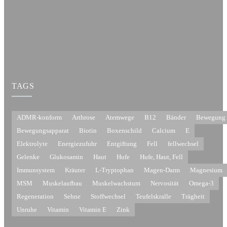
TAGS
ADMR-konform
Arthrose
Atemwege
B12
Bänder
Bewegung
Bewegungsapparat
Biotin
Boxenschild
Calcium
E
Elektrolyte
Energiezufuhr
Entgiftung
Fell
fellwechsel
Gelenke
Glukosamin
Haut
Hufe
Hufe, Haut, Fell
Immunsystem
Kräuter
L-Tryptophan
Magen-Darm
Magnesium
MSM
Muskelaufbau
Muskelwachstum
Nervosität
Omega-3
Regeneration
Sehne
Stoffwechsel
Teufelskralle
Trägheit
Unruhe
Vitamin
Vitamin E
Zink