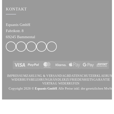
KONTAKT
Equanis GmbH
Fabrikstr. 8
69245 Bammental
Visa
PayPal
MasterCard
Klarna
Apple
Google
Sofort
Pay
Pay
IMPRESSUM
ZAHLUNG & VERSAND
AGB
DATENSCHUTZERKLAERUN
WIDERRUFSBELEHRUNG
HÄNDLER
ZUFRIEDENHEITSGARANTIE
VERTRAG WIDERRUFEN
Copyright 2026 ©
Equanis GmbH
. Alle Preise inkl. der gesetzlichen MwSt.