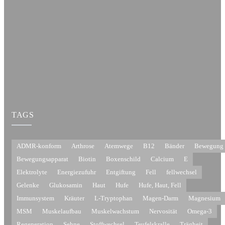
TAGS
ADMR-konform
Arthrose
Atemwege
B12
Bänder
Bewegung
Bewegungsapparat
Biotin
Boxenschild
Calcium
E
Elektrolyte
Energiezufuhr
Entgiftung
Fell
fellwechsel
Gelenke
Glukosamin
Haut
Hufe
Hufe, Haut, Fell
Immunsystem
Kräuter
L-Tryptophan
Magen-Darm
Magnesium
MSM
Muskelaufbau
Muskelwachstum
Nervosität
Omega-3
Regeneration
Sehne
Stoffwechsel
Teufelskralle
Trägheit