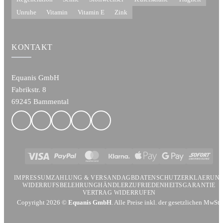
Unruhe
Vitamin
Vitamin E
Zink
KONTAKT
Equanis GmbH
Fabrikstr. 8
69245 Bammental
Visa
PayPal
MasterCard
Klarna
Apple
Google
Sofort
Pay
Pay
IMPRESSUM
ZAHLUNG & VERSAND
AGB
DATENSCHUTZERKLAERUN
WIDERRUFSBELEHRUNG
HÄNDLER
ZUFRIEDENHEITSGARANTIE
VERTRAG WIDERRUFEN
Copyright 2026 ©
Equanis GmbH
. Alle Preise inkl. der gesetzlichen MwSt.