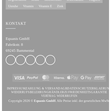
Unruhe
Vitamin
Vitamin E
Zink
KONTAKT
Equanis GmbH
Fabrikstr. 8
69245 Bammental
Visa
PayPal
MasterCard
Klarna
Apple
Google
Sofort
Pay
Pay
IMPRESSUM
ZAHLUNG & VERSAND
AGB
DATENSCHUTZERKLAERUN
WIDERRUFSBELEHRUNG
HÄNDLER
ZUFRIEDENHEITSGARANTIE
VERTRAG WIDERRUFEN
Copyright 2026 ©
Equanis GmbH
. Alle Preise inkl. der gesetzlichen MwSt.