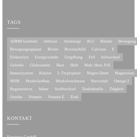
TAGS
ADMR-konform
Arthrose
Atemwege
B12
Bänder
Bewegung
Bewegungsapparat
Biotin
Boxenschild
Calcium
E
Elektrolyte
Energiezufuhr
Entgiftung
Fell
fellwechsel
Gelenke
Glukosamin
Haut
Hufe
Hufe, Haut, Fell
Immunsystem
Kräuter
L-Tryptophan
Magen-Darm
Magnesium
MSM
Muskelaufbau
Muskelwachstum
Nervosität
Omega-3
Regeneration
Sehne
Stoffwechsel
Teufelskralle
Trägheit
Unruhe
Vitamin
Vitamin E
Zink
KONTAKT
Equanis GmbH