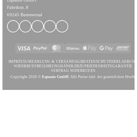
Fabrikstr. 8
69245 Bammental
Visa
PayPal
MasterCard
Klarna
Apple
Google
Sofort
Pay
Pay
IMPRESSUM
ZAHLUNG & VERSAND
AGB
DATENSCHUTZERKLAERUN
WIDERRUFSBELEHRUNG
HÄNDLER
ZUFRIEDENHEITSGARANTIE
VERTRAG WIDERRUFEN
Copyright 2026 ©
Equanis GmbH
. Alle Preise inkl. der gesetzlichen MwSt.