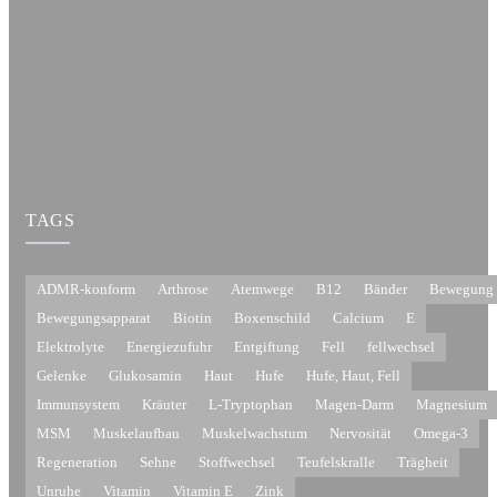
TAGS
ADMR-konform
Arthrose
Atemwege
B12
Bänder
Bewegung
Bewegungsapparat
Biotin
Boxenschild
Calcium
E
Elektrolyte
Energiezufuhr
Entgiftung
Fell
fellwechsel
Gelenke
Glukosamin
Haut
Hufe
Hufe, Haut, Fell
Immunsystem
Kräuter
L-Tryptophan
Magen-Darm
Magnesium
MSM
Muskelaufbau
Muskelwachstum
Nervosität
Omega-3
Regeneration
Sehne
Stoffwechsel
Teufelskralle
Trägheit
Unruhe
Vitamin
Vitamin E
Zink