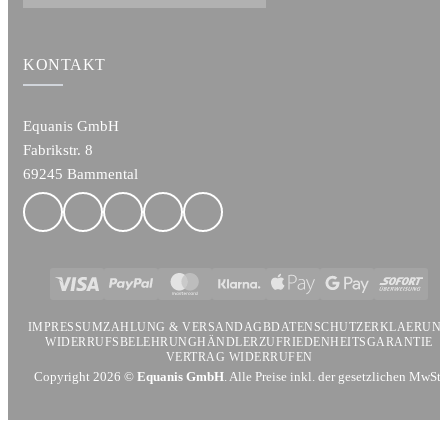
KONTAKT
Equanis GmbH
Fabrikstr. 8
69245 Bammental
Visa
PayPal
MasterCard
Klarna
Apple
Google
Sofort
Pay
Pay
IMPRESSUM
ZAHLUNG & VERSAND
AGB
DATENSCHUTZERKLAERUN
WIDERRUFSBELEHRUNG
HÄNDLER
ZUFRIEDENHEITSGARANTIE
VERTRAG WIDERRUFEN
Copyright 2026 ©
Equanis GmbH
. Alle Preise inkl. der gesetzlichen MwSt.