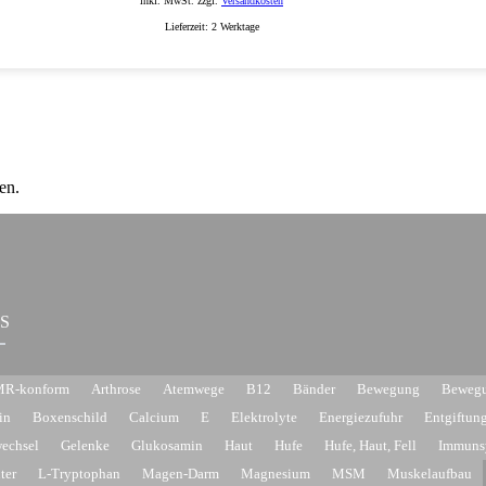
inkl. MwSt. zzgl.
Versandkosten
Lieferzeit:
2 Werktage
en.
S
R-konform
Arthrose
Atemwege
B12
Bänder
Bewegung
Bewegu
in
Boxenschild
Calcium
E
Elektrolyte
Energiezufuhr
Entgiftun
wechsel
Gelenke
Glukosamin
Haut
Hufe
Hufe, Haut, Fell
Immuns
ter
L-Tryptophan
Magen-Darm
Magnesium
MSM
Muskelaufbau