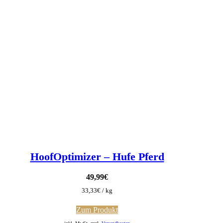
HoofOptimizer – Hufe Pferd
49,99
€
33,33
€
/
kg
Zum Produkt