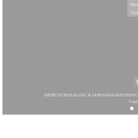
Mus
Teuf
V
IMPRESSUM
ZAHLUNG & VERSAND
AGB
DATENSC
Copy