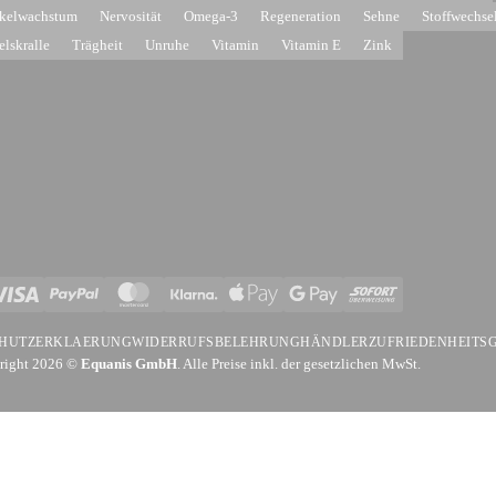
kelwachstum
Nervosität
Omega-3
Regeneration
Sehne
Stoffwechse
elskralle
Trägheit
Unruhe
Vitamin
Vitamin E
Zink
isa
PayPal
MasterCard
Klarna
Apple
Google
Sofort
Pay
Pay
HUTZERKLAERUNG
WIDERRUFSBELEHRUNG
HÄNDLER
ZUFRIEDENHEITS
right 2026 ©
Equanis GmbH
. Alle Preise inkl. der gesetzlichen MwSt.