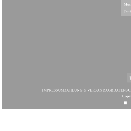
Mus
Teuf
V
IMPRESSUM
ZAHLUNG & VERSAND
AGB
DATENSC
Copy