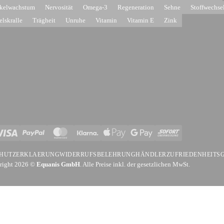
kelwachstum
Nervosität
Omega-3
Regeneration
Sehne
Stoffwechse
elskralle
Trägheit
Unruhe
Vitamin
Vitamin E
Zink
isa
PayPal
MasterCard
Klarna
Apple
Google
Sofort
Pay
Pay
HUTZERKLAERUNG
WIDERRUFSBELEHRUNG
HÄNDLER
ZUFRIEDENHEITS
right 2026 ©
Equanis GmbH
. Alle Preise inkl. der gesetzlichen MwSt.