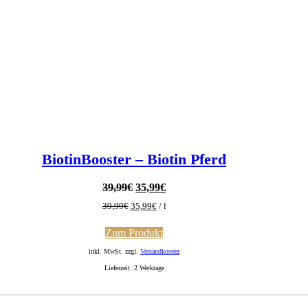
BiotinBooster – Biotin Pferd
Ursprünglicher
Aktueller
39,99
€
35,99
€
Preis
Preis
39,99
€
35,99
€
/
l
war:
ist:
39,99€
35,99€.
Zum Produkt
inkl. MwSt. zzgl.
Versandkosten
Lieferzeit:
2 Werktage