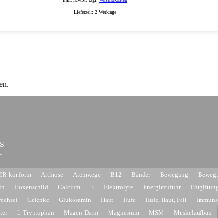
inkl. MwSt. zzgl.
Versandkosten
Lieferzeit:
2 Werktage
en.
S
R-konform
Arthrose
Atemwege
B12
Bänder
Bewegung
Bewegu
in
Boxenschild
Calcium
E
Elektrolyte
Energiezufuhr
Entgiftun
wechsel
Gelenke
Glukosamin
Haut
Hufe
Hufe, Haut, Fell
Immuns
ter
L-Tryptophan
Magen-Darm
Magnesium
MSM
Muskelaufbau