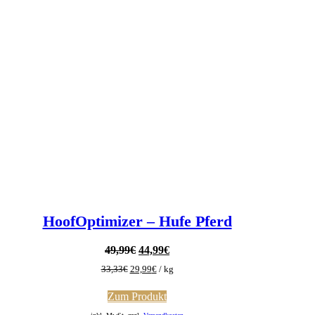
HoofOptimizer – Hufe Pferd
Ursprünglicher
Aktueller
49,99
€
44,99
€
Preis
Preis
33,33
€
29,99
€
/
kg
war:
ist:
49,99€
44,99€.
Zum Produkt