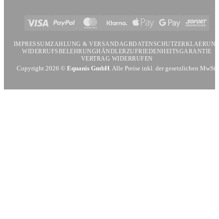
Visa
PayPal
MasterCard
Klarna
Apple
Google
Sofort
Pay
Pay
IMPRESSUM
ZAHLUNG & VERSAND
AGB
DATENSCHUTZERKLAERUN
WIDERRUFSBELEHRUNG
HÄNDLER
ZUFRIEDENHEITSGARANTIE
VERTRAG WIDERRUFEN
Copyright 2026 ©
Equanis GmbH
. Alle Preise inkl. der gesetzlichen MwSt.