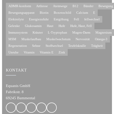
ADMR-konform
Arthrose
Atemwege
B12
Bänder
Bewegung
Bewegungsapparat
Biotin
Boxenschild
Calcium
E
Elektrolyte
Energiezufuhr
Entgiftung
Fell
fellwechsel
Gelenke
Glukosamin
Haut
Hufe
Hufe, Haut, Fell
Immunsystem
Kräuter
L-Tryptophan
Magen-Darm
Magnesium
MSM
Muskelaufbau
Muskelwachstum
Nervosität
Omega-3
Regeneration
Sehne
Stoffwechsel
Teufelskralle
Trägheit
Unruhe
Vitamin
Vitamin E
Zink
KONTAKT
Equanis GmbH
Fabrikstr. 8
69245 Bammental