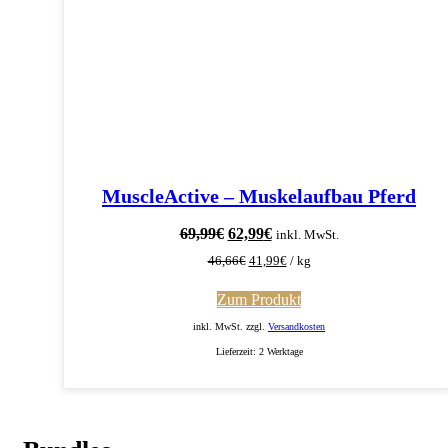
MuscleActive – Muskelaufbau Pferd
Ursprünglicher
Aktueller
69,99
€
62,99
€
inkl. MwSt.
Preis
Preis
46,66
€
41,99
€
/
kg
war:
ist:
69,99€
62,99€.
Zum Produkt
inkl. MwSt. zzgl.
Versandkosten
Lieferzeit:
2 Werktage