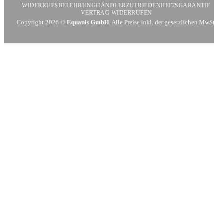
WIDERRUFSBELEHRUNG
HÄNDLER
ZUFRIEDENHEITSGARANTIE
VERTRAG WIDERRUFEN
Copyright 2026 ©
Equanis GmbH
. Alle Preise inkl. der gesetzlichen MwSt.