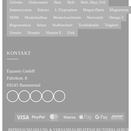
Gelenke
Glukosamin
Haut
Hufe
Hufe, Haut, Fell
Immunsystem
Kräuter
L-Tryptophan
Magen-Darm
Magnesium
MSM
Muskelaufbau
Muskelwachstum
Nervosität
Omega-3
Regeneration
Sehne
Stoffwechsel
Teufelskralle
Trägheit
Unruhe
Vitamin
Vitamin E
Zink
KONTAKT
Equanis GmbH
Fabrikstr. 8
69245 Bammental
Visa
PayPal
MasterCard
Klarna
Apple
Google
Sofort
Pay
Pay
IMPRESSUM
ZAHLUNG & VERSAND
AGB
DATENSCHUTZERKLAERUN