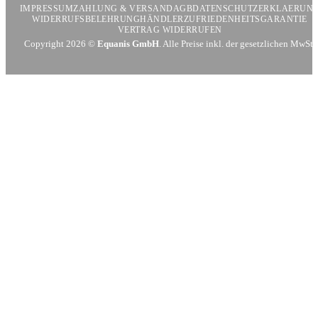
IMPRESSUM
ZAHLUNG & VERSAND
AGB
DATENSCHUTZERKLAERUN
WIDERRUFSBELEHRUNG
HÄNDLER
ZUFRIEDENHEITSGARANTIE
VERTRAG WIDERRUFEN
Copyright 2026 ©
Equanis GmbH
. Alle Preise inkl. der gesetzlichen MwSt.