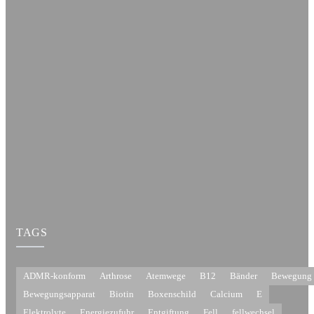
TAGS
ADMR-konform
Arthrose
Atemwege
B12
Bänder
Bewegung
Bewegungsapparat
Biotin
Boxenschild
Calcium
E
Elektrolyte
Energiezufuhr
Entgiftung
Fell
fellwechsel