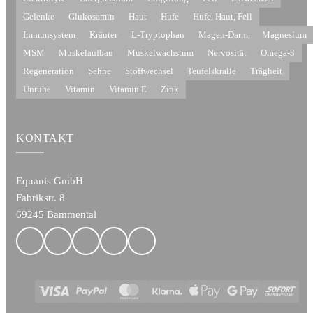
Gelenke
Glukosamin
Haut
Hufe
Hufe, Haut, Fell
Immunsystem
Kräuter
L-Tryptophan
Magen-Darm
Magnesium
MSM
Muskelaufbau
Muskelwachstum
Nervosität
Omega-3
Regeneration
Sehne
Stoffwechsel
Teufelskralle
Trägheit
Unruhe
Vitamin
Vitamin E
Zink
KONTAKT
Equanis GmbH
Fabrikstr. 8
69245 Bammental
Visa
PayPal
MasterCard
Klarna
Apple
Google
Sofort
Pay
Pay