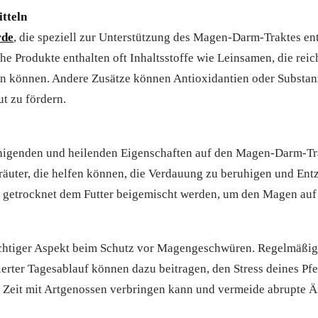
tteln
rde
, die speziell zur Unterstützung des Magen-Darm-Traktes e
lche Produkte enthalten oft Inhaltsstoffe wie Leinsamen, die re
 können. Andere Zusätze können Antioxidantien oder Substanze
t zu fördern.
ruhigenden und heilenden Eigenschaften auf den Magen-Darm-Tr
Kräuter, die helfen können, die Verdauung zu beruhigen und En
r getrocknet dem Futter beigemischt werden, um den Magen auf 
ichtiger Aspekt beim Schutz vor Magengeschwüren. Regelmäßi
erter Tagesablauf können dazu beitragen, den Stress deines Pf
d Zeit mit Artgenossen verbringen kann und vermeide abrupte 