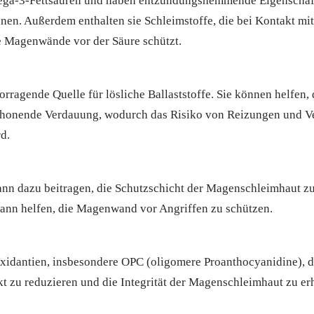
mega-3-Fettsäuren und haben entzündungshemmende Eigenschaft
n. Außerdem enthalten sie Schleimstoffe, die bei Kontakt mit 
ie Magenwände vor der Säure schützt.
rragende Quelle für lösliche Ballaststoffe. Sie können helfen,
schonende Verdauung, wodurch das Risiko von Reizungen und V
d.
ann dazu beitragen, die Schutzschicht der Magenschleimhaut zu
ann helfen, die Magenwand vor Angriffen zu schützen.
oxidantien, insbesondere OPC (oligomere Proanthocyanidine), d
 zu reduzieren und die Integrität der Magenschleimhaut zu erh