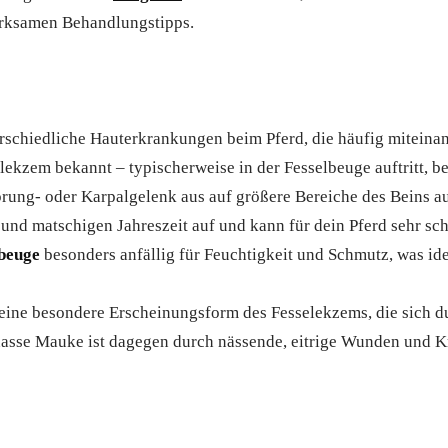
irksamen Behandlungstipps.
rschiedliche Hauterkrankungen beim Pferd, die häufig miteina
kzem bekannt – typischerweise in der Fesselbeuge auftritt, b
ung- oder Karpalgelenk aus auf größere Bereiche des Beins au
 und matschigen Jahreszeit auf und kann für dein Pferd sehr sch
beuge
besonders anfällig für Feuchtigkeit und Schmutz, was id
 eine besondere Erscheinungsform des Fesselekzems, die sich d
nasse Mauke ist dagegen durch nässende, eitrige Wunden und K