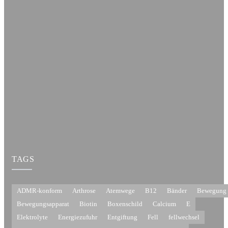
TAGS
ADMR-konform
Arthrose
Atemwege
B12
Bänder
Bewegung
Bewegungsapparat
Biotin
Boxenschild
Calcium
E
Elektrolyte
Energiezufuhr
Entgiftung
Fell
fellwechsel