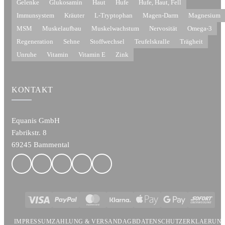
Gelenke
Glukosamin
Haut
Hufe
Hufe, Haut, Fell
Immunsystem
Kräuter
L-Tryptophan
Magen-Darm
Magnesium
MSM
Muskelaufbau
Muskelwachstum
Nervosität
Omega-3
Regeneration
Sehne
Stoffwechsel
Teufelskralle
Trägheit
Unruhe
Vitamin
Vitamin E
Zink
KONTAKT
Equanis GmbH
Fabrikstr. 8
69245 Bammental
Visa
PayPal
MasterCard
Klarna
Apple
Google
Sofort
Pay
Pay
IMPRESSUM
ZAHLUNG & VERSAND
AGB
DATENSCHUTZERKLAERUN