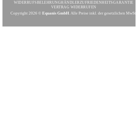
WIDERRUFSBELEHRUNG
HÄNDLER
ZUFRIEDENHEITSGARANTIE
VERTRAG WIDERRUFEN
Copyright 2026 ©
Equanis GmbH
. Alle Preise inkl. der gesetzlichen MwSt.