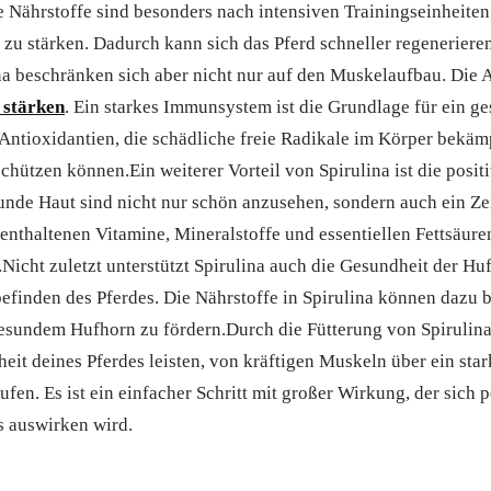
e Nährstoffe sind besonders nach intensiven Trainingseinheiten 
u stärken. Dadurch kann sich das Pferd schneller regenerieren
ina beschränken sich aber nicht nur auf den Muskelaufbau. Die A
 stärken
. Ein starkes Immunsystem ist die Grundlage für ein g
e Antioxidantien, die schädliche freie Radikale im Körper bek
hützen können.Ein weiterer Vorteil von Spirulina ist die posit
unde Haut sind nicht nur schön anzusehen, sondern auch ein Ze
 enthaltenen Vitamine, Mineralstoffe und essentiellen Fettsäur
.Nicht zuletzt unterstützt Spirulina auch die Gesundheit der Hu
finden des Pferdes. Die Nährstoffe in Spirulina können dazu b
sundem Hufhorn zu fördern.Durch die Fütterung von Spirulina 
eit deines Pferdes leisten, von kräftigen Muskeln über ein st
en. Es ist ein einfacher Schritt mit großer Wirkung, der sich p
s auswirken wird.