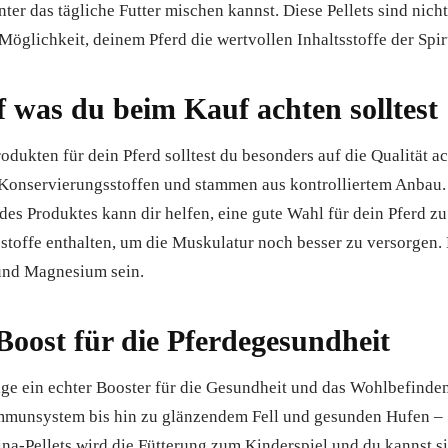
nter das tägliche Futter mischen kannst. Diese Pellets sind nicht
 Möglichkeit, deinem Pferd die wertvollen Inhaltsstoffe der Spi
f was du beim Kauf achten solltest
odukten für dein Pferd solltest du besonders auf die Qualität a
d Konservierungsstoffen und stammen aus kontrolliertem Anbau. 
 Produktes kann dir helfen, eine gute Wahl für dein Pferd zu 
tsstoffe enthalten, um die Muskulatur noch besser zu versorgen
und Magnesium sein.
Boost für die Pferdegesundheit
-Alge ein echter Booster für die Gesundheit und das Wohlbefinde
mmunsystem bis hin zu glänzendem Fell und gesunden Hufen – Sp
na-Pellets wird die Fütterung zum Kinderspiel und du kannst sic