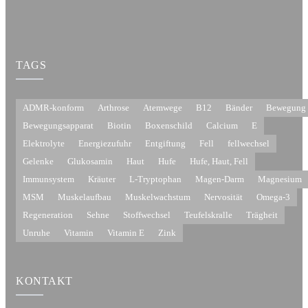
TAGS
ADMR-konform
Arthrose
Atemwege
B12
Bänder
Bewegung
Bewegungsapparat
Biotin
Boxenschild
Calcium
E
Elektrolyte
Energiezufuhr
Entgiftung
Fell
fellwechsel
Gelenke
Glukosamin
Haut
Hufe
Hufe, Haut, Fell
Immunsystem
Kräuter
L-Tryptophan
Magen-Darm
Magnesium
MSM
Muskelaufbau
Muskelwachstum
Nervosität
Omega-3
Regeneration
Sehne
Stoffwechsel
Teufelskralle
Trägheit
Unruhe
Vitamin
Vitamin E
Zink
KONTAKT