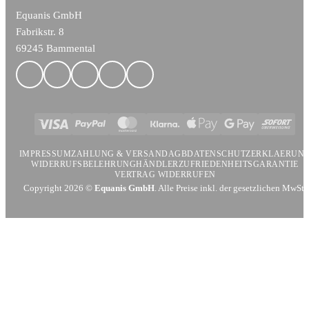
Equanis GmbH
Fabrikstr. 8
69245 Bammental
Visa
PayPal
MasterCard
Klarna
Apple
Google
Sofort
Pay
Pay
IMPRESSUM
ZAHLUNG & VERSAND
AGB
DATENSCHUTZERKLAERUN
WIDERRUFSBELEHRUNG
HÄNDLER
ZUFRIEDENHEITSGARANTIE
VERTRAG WIDERRUFEN
Copyright 2026 ©
Equanis GmbH
. Alle Preise inkl. der gesetzlichen MwSt.