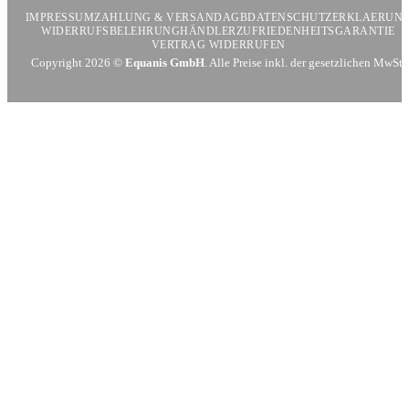
Pay
Pay
IMPRESSUM
ZAHLUNG & VERSAND
AGB
DATENSCHUTZERKLAERUN
WIDERRUFSBELEHRUNG
HÄNDLER
ZUFRIEDENHEITSGARANTIE
VERTRAG WIDERRUFEN
Copyright 2026 ©
Equanis GmbH
. Alle Preise inkl. der gesetzlichen MwSt.