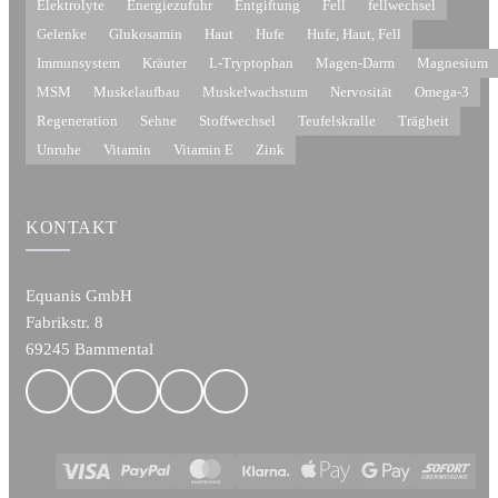
Elektrolyte
Energiezufuhr
Entgiftung
Fell
fellwechsel
Gelenke
Glukosamin
Haut
Hufe
Hufe, Haut, Fell
Immunsystem
Kräuter
L-Tryptophan
Magen-Darm
Magnesium
MSM
Muskelaufbau
Muskelwachstum
Nervosität
Omega-3
Regeneration
Sehne
Stoffwechsel
Teufelskralle
Trägheit
Unruhe
Vitamin
Vitamin E
Zink
KONTAKT
Equanis GmbH
Fabrikstr. 8
69245 Bammental
Visa
PayPal
MasterCard
Klarna
Apple
Google
Sofort