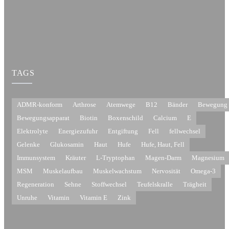
TAGS
ADMR-konform
Arthrose
Atemwege
B12
Bänder
Bewegung
Bewegungsapparat
Biotin
Boxenschild
Calcium
E
Elektrolyte
Energiezufuhr
Entgiftung
Fell
fellwechsel
Gelenke
Glukosamin
Haut
Hufe
Hufe, Haut, Fell
Immunsystem
Kräuter
L-Tryptophan
Magen-Darm
Magnesium
MSM
Muskelaufbau
Muskelwachstum
Nervosität
Omega-3
Regeneration
Sehne
Stoffwechsel
Teufelskralle
Trägheit
Unruhe
Vitamin
Vitamin E
Zink