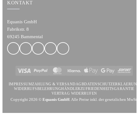
KONTAKT
Equanis GmbH
Fabrikstr. 8
69245 Bammental
Visa
PayPal
MasterCard
Klarna
Apple
Google
Sofort
Pay
Pay
IMPRESSUM
ZAHLUNG & VERSAND
AGB
DATENSCHUTZERKLAERUN
WIDERRUFSBELEHRUNG
HÄNDLER
ZUFRIEDENHEITSGARANTIE
VERTRAG WIDERRUFEN
Copyright 2026 ©
Equanis GmbH
. Alle Preise inkl. der gesetzlichen MwSt.