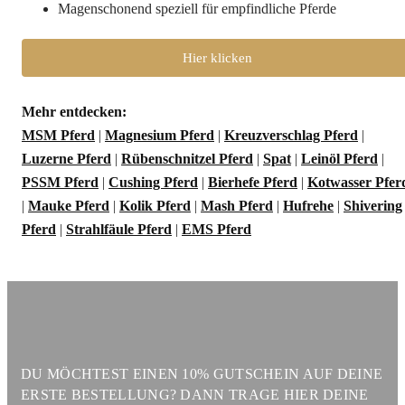
Magenschonend speziell für empfindliche Pferde
Hier klicken
Mehr entdecken:
MSM Pferd
|
Magnesium Pferd
|
Kreuzverschlag Pferd
|
Luzerne Pferd
|
Rübenschnitzel Pferd
|
Spat
|
Leinöl Pferd
|
PSSM Pferd
|
Cushing Pferd
|
Bierhefe Pferd
|
Kotwasser Pfer
|
Mauke Pferd
|
Kolik Pferd
|
Mash Pferd
|
Hufrehe
|
Shivering
Pferd
|
Strahlfäule Pferd
|
EMS Pferd
DU MÖCHTEST EINEN 10% GUTSCHEIN AUF DEINE
ERSTE BESTELLUNG? DANN TRAGE HIER DEINE