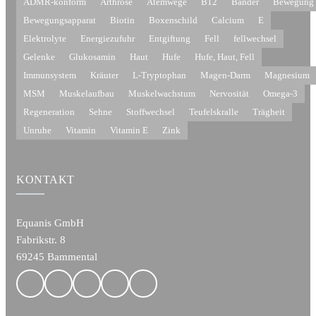
ADMR-konform
Arthrose
Atemwege
B12
Bänder
Bewegung
Bewegungsapparat
Biotin
Boxenschild
Calcium
E
Elektrolyte
Energiezufuhr
Entgiftung
Fell
fellwechsel
Gelenke
Glukosamin
Haut
Hufe
Hufe, Haut, Fell
Immunsystem
Kräuter
L-Tryptophan
Magen-Darm
Magnesium
MSM
Muskelaufbau
Muskelwachstum
Nervosität
Omega-3
Regeneration
Sehne
Stoffwechsel
Teufelskralle
Trägheit
Unruhe
Vitamin
Vitamin E
Zink
KONTAKT
Equanis GmbH
Fabrikstr. 8
69245 Bammental