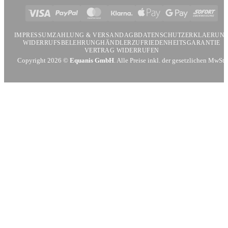
Visa
PayPal
MasterCard
Klarna
Apple
Google
Sofort
Pay
Pay
IMPRESSUM
ZAHLUNG & VERSAND
AGB
DATENSCHUTZERKLAERUN
WIDERRUFSBELEHRUNG
HÄNDLER
ZUFRIEDENHEITSGARANTIE
VERTRAG WIDERRUFEN
Copyright 2026 ©
Equanis GmbH
. Alle Preise inkl. der gesetzlichen MwSt.